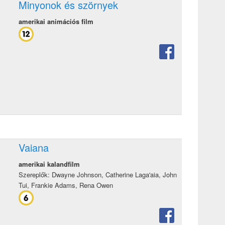
Minyonok és szörnyek
amerikai animációs film
Vaiana
amerikai kalandfilm
Szereplők: Dwayne Johnson, Catherine Laga'aia, John
Tui, Frankie Adams, Rena Owen