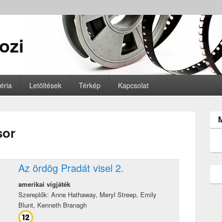
ozi
éria
Letöltések
Térkép
Kapcsolat
sor
Az ördög Pradát visel 2.
amerikai vígjáték
Szereplők: Anne Hathaway, Meryl Streep, Emily
Blunt, Kenneth Branagh