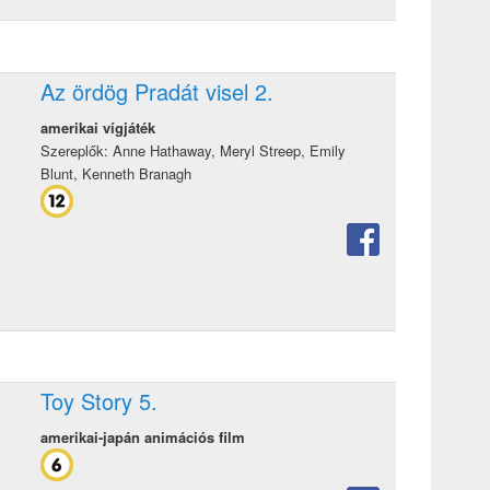
Az ördög Pradát visel 2.
amerikai vígjáték
Szereplők: Anne Hathaway, Meryl Streep, Emily
Blunt, Kenneth Branagh
Toy Story 5.
amerikai-japán animációs film