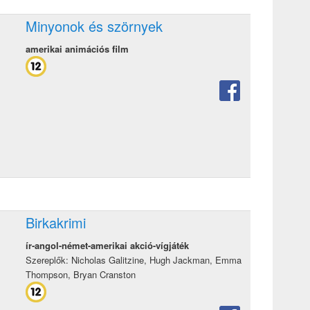
Minyonok és szörnyek
amerikai animációs film
Birkakrimi
ír-angol-német-amerikai akció-vígjáték
Szereplők: Nicholas Galitzine, Hugh Jackman, Emma
Thompson, Bryan Cranston