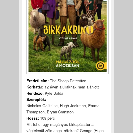
Eredeti cím:
The Sheep Detective
Korhatár:
12 éven aluliaknak nem ajánlott
Rendező:
Kyle Balda
Szereplők:
Nicholas Galitzine, Hugh Jackman, Emma
Thompson, Bryan Cranston
Hossz:
109 perc
Mit tehet egy magányos birkapásztor a
végtelenül zöld angol réteken? George (Hugh