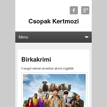
Csopak Kertmozi
Birkakrimi
ír-angol-német-amerikai akció-vígjáték