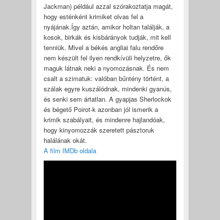
Jackman) például azzal szórakoztatja magát,
hogy esténként krimiket olvas fel a
nyájának.Így aztán, amikor holtan találják, a
kosok, birkák és kisbárányok tudják, mit kell
tenniük. Mivel a békés angliai falu rendőre
nem készült fel ilyen rendkívüli helyzetre, ők
maguk látnak neki a nyomozásnak. És nem
csalt a szimatuk: valóban bűntény történt, a
szálak egyre kuszálódnak, mindenki gyanús,
és senki sem ártatlan. A gyapjas Sherlockok
és bégető Poirot-k azonban jól ismerik a
krimik szabályait, és mindenre hajlandóak,
hogy kinyomozzák szeretett pásztoruk
halálának okát.
A film IMDb oldala