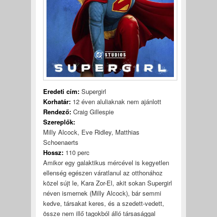
Eredeti cím:
Supergirl
Korhatár:
12 éven aluliaknak nem ajánlott
Rendező:
Craig Gillespie
Szereplők:
Milly Alcock, Eve Ridley, Matthias
Schoenaerts
Hossz:
110 perc
Amikor egy galaktikus mércével is kegyetlen
ellenség egészen váratlanul az otthonához
közel sújt le, Kara Zor-El, akit sokan Supergirl
néven ismernek (Milly Alcock), bár semmi
kedve, társakat keres, és a szedett-vedett,
össze nem illő tagokból álló társasággal