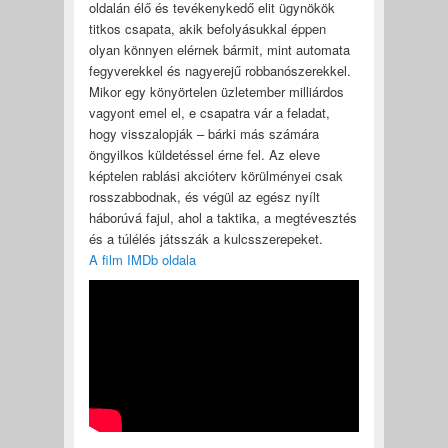
oldalán élő és tevékenykedő elit ügynökök
titkos csapata, akik befolyásukkal éppen
olyan könnyen elérnek bármit, mint automata
fegyverekkel és nagyerejű robbanószerekkel.
Mikor egy könyörtelen üzletember milliárdos
vagyont emel el, e csapatra vár a feladat,
hogy visszalopják – bárki más számára
öngyilkos küldetéssel érne fel. Az eleve
képtelen rablási akcióterv körülményei csak
rosszabbodnak, és végül az egész nyílt
háborúvá fajul, ahol a taktika, a megtévesztés
és a túlélés játsszák a kulcsszerepeket.
A film IMDb oldala